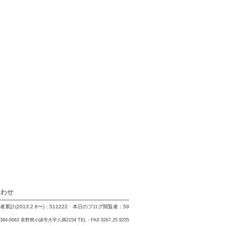
合わせ
累計(2013.2.6〜)：511222 本日のブログ閲覧者：59
84-0063 長野県小諸市大字八満2154 TEL・FAX 0267.25.9255