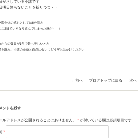
日がさしている小諸です
日明日降らないことを祈りつつ・・
ラ園全体の感じとしては8分咲き
ここ2日でいきなり進んでしまった感が・・）
れからの数日が1年で最も美しいとき
騒を離れ、小諸の薔薇と自然に会いにどうぞお出かけください
稿ナビゲーション
←
前へ
ブログトップに戻る
次へ
メントを残す
ールアドレスが公開されることはありません。
*
が付いている欄は必須項目です
前
*