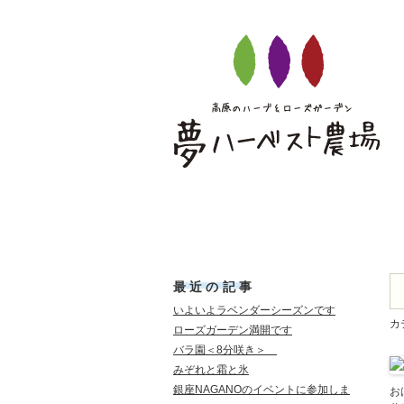
夢ハーベスト農場
ブログ
ブログ
最近の記事
いよいよラベンダーシーズンです
カ
ローズガーデン満開です
バラ園＜8分咲き＞
みぞれと霜と氷
銀座NAGANOのイベントに参加しま
お