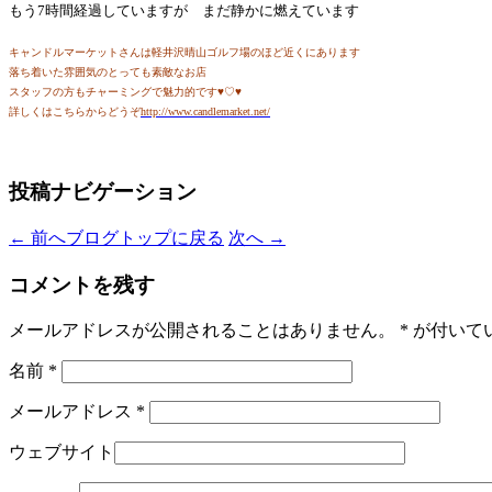
もう
7時間経過していますが まだ静かに燃えています
キャンドルマーケットさんは軽井沢晴山ゴルフ場のほど近くにあります
落ち着いた雰囲気のとっても素敵なお店
スタッフの方もチャーミングで魅力的です♥♡♥
詳しくはこちらからどうぞ
http://www.candlemarket.net/
投稿ナビゲーション
←
前へ
ブログトップに戻る
次へ
→
コメントを残す
メールアドレスが公開されることはありません。
*
が付いて
名前
*
メールアドレス
*
ウェブサイト