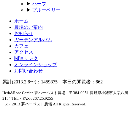
▶
ハーブ
▶
ブルーベリー
ホーム
農場のご案内
お知らせ
ガーデンアルバム
カフェ
アクセス
関連リンク
オンラインショップ
お問い合わせ
累計(2013.2.6〜)：1459875 本日の閲覧者：662
Herb&Rose Garden 夢ハーベスト農場 〒384-0051 長野県小諸市大字八満
2154 TEL・FAX 0267.25.9255
（c）2013 夢ハーベスト農場 All Rights Reserved.