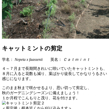
キャットミントの剪定
学名：
Nepeta x faassenii
英名：
Ｃａｔｍｉｎｔ
４～７月まで長期間きれいに咲いていたキャットミントも、
８月に入ると花数も減り、葉ばかり徒長してかなりうるさい
感じになります。
このまま秋まで咲かせるより、思い切って剪定し、
秋のガーデニングシーズンに備えましょう！
１か月程でこんもりと茂り、花を付けます。
＜剪定後・根本近くから刈り込みます＞