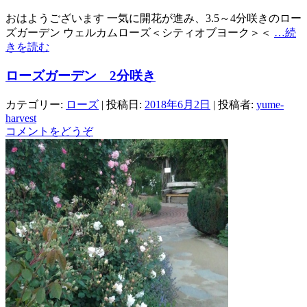
おはようございます 一気に開花が進み、3.5～4分咲きのロー
ズガーデン ウェルカムローズ＜シティオブヨーク＞＜
…続
きを読む
ローズガーデン 2分咲き
カテゴリー:
ローズ
| 投稿日:
2018年6月2日
|
投稿者:
yume-
harvest
コメントをどうぞ