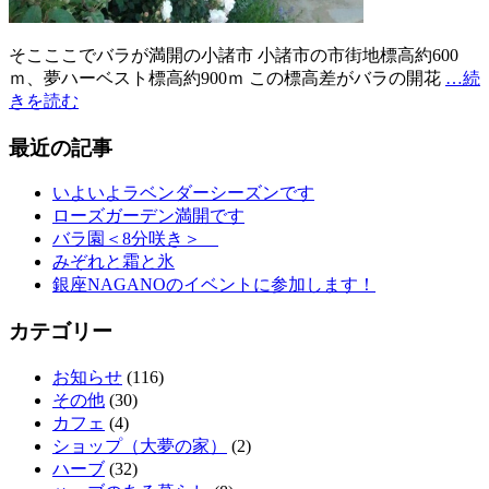
そこここでバラが満開の小諸市 小諸市の市街地標高約600
ｍ、夢ハーベスト標高約900ｍ この標高差がバラの開花
…続
きを読む
最近の記事
いよいよラベンダーシーズンです
ローズガーデン満開です
バラ園＜8分咲き＞
みぞれと霜と氷
銀座NAGANOのイベントに参加します！
カテゴリー
お知らせ
(116)
その他
(30)
カフェ
(4)
ショップ（大夢の家）
(2)
ハーブ
(32)