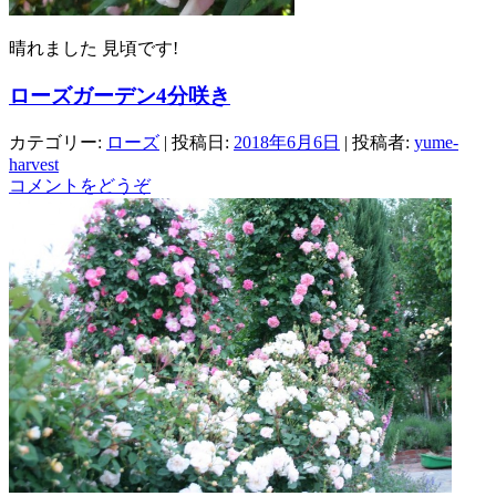
晴れました 見頃です!
ローズガーデン4分咲き
カテゴリー:
ローズ
| 投稿日:
2018年6月6日
|
投稿者:
yume-
harvest
コメントをどうぞ