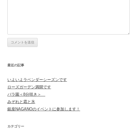
最近の記事
いよいよラベンダーシーズンです
ローズガーデン満開です
バラ園＜8分咲き＞
みぞれと霜と氷
銀座NAGANOのイベントに参加します！
カテゴリー