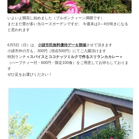
いよいよ開花し始めました（ブルボンクィーン満開です）
まだまだ蕾が多い当ローズガーデンですが、 今週末は3～4分咲きになる
と思われます
6月5日（日）は、
小諸市民無料優待デーを開催
させて頂きます
小諸市外の方も、300円（現在500円）にてご入園頂けます
特別ランチ
＜スパイスとココナッツミルクで作るスリランカカレー＞
（ハーブティー付・600円・限定100食）をご用意してお待ちしておりま
す
ぜひ足をお運びください！