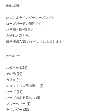
最近の記事
いよいよラベンダーシーズンです
ローズガーデン満開です
バラ園＜8分咲き＞
みぞれと霜と氷
銀座NAGANOのイベントに参加します！
カテゴリー
お知らせ
(116)
その他
(30)
カフェ
(4)
ショップ（大夢の家）
(2)
ハーブ
(32)
ハーブのある暮らし
(8)
ブルーベリー
(1)
ラベンダー
(22)