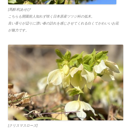
[馬酔木]あせび
こちらも開園前人知れず咲く日本原産ツツジ科の低木。
良い香りが辺りに漂い春の訪れを感じさせてくれる白くてかわいいお花
が魅力です。
[クリスマスローズ]