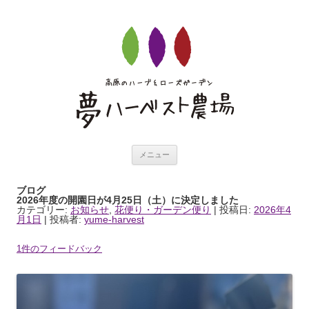
夢ハーベスト農場ブ
コンテンツへ移動
ログ
メニュー
ブログ
2026年度の開園日が4月25日（土）に決定しました
カテゴリー:
お知らせ
,
花便り・ガーデン便り
| 投稿日:
2026年4
月1日
|
投稿者:
yume-harvest
1件のフィードバック