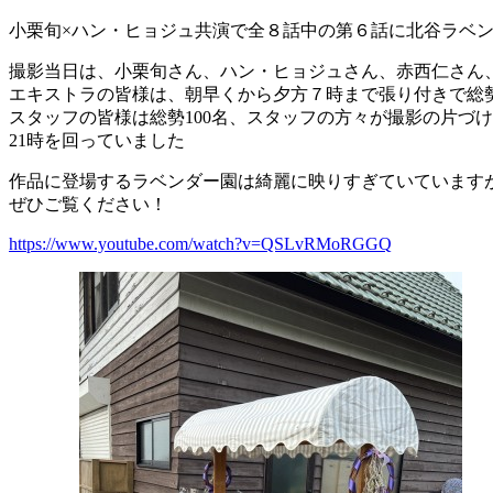
小栗旬×ハン・ヒョジュ共演で全８話中の第６話に北谷ラベ
撮影当日は、小栗旬さん、ハン・ヒョジュさん、赤西仁さん
エキストラの皆様は、朝早くから夕方７時まで張り付きで総
スタッフの皆様は総勢100名、スタッフの方々が撮影の片づ
21時を回っていました
作品に登場するラベンダー園は綺麗に映りすぎていています
ぜひご覧ください！
https://www.youtube.com/watch?v=QSLvRMoRGGQ