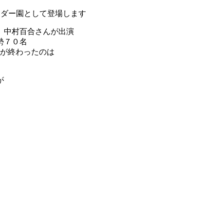
ンダー園として登場します
、中村百合さんが出演
勢７０名
けが終わったのは
が