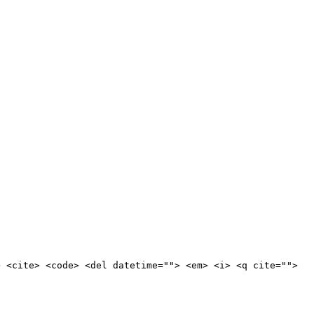
> <cite> <code> <del datetime=""> <em> <i> <q cite="">