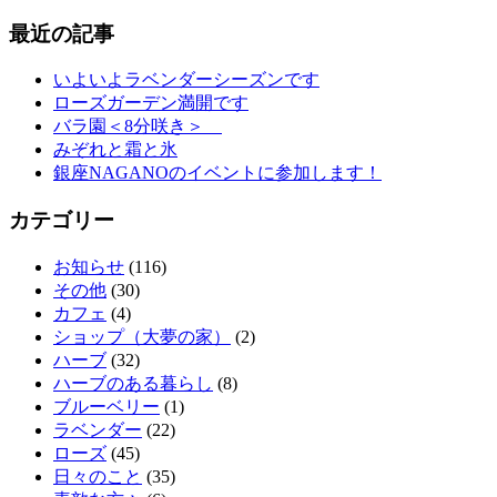
最近の記事
いよいよラベンダーシーズンです
ローズガーデン満開です
バラ園＜8分咲き＞
みぞれと霜と氷
銀座NAGANOのイベントに参加します！
カテゴリー
お知らせ
(116)
その他
(30)
カフェ
(4)
ショップ（大夢の家）
(2)
ハーブ
(32)
ハーブのある暮らし
(8)
ブルーベリー
(1)
ラベンダー
(22)
ローズ
(45)
日々のこと
(35)