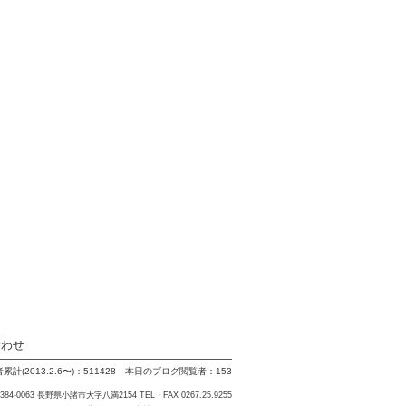
合わせ
計(2013.2.6〜)：511428 本日のブログ閲覧者：153
84-0063 長野県小諸市大字八満2154 TEL・FAX 0267.25.9255