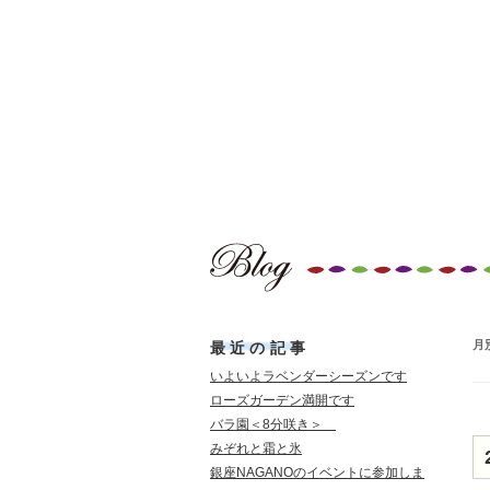
夢ハーベスト農場
ブログ
ブログ
月
最近の記事
いよいよラベンダーシーズンです
ローズガーデン満開です
バラ園＜8分咲き＞
みぞれと霜と氷
銀座NAGANOのイベントに参加しま