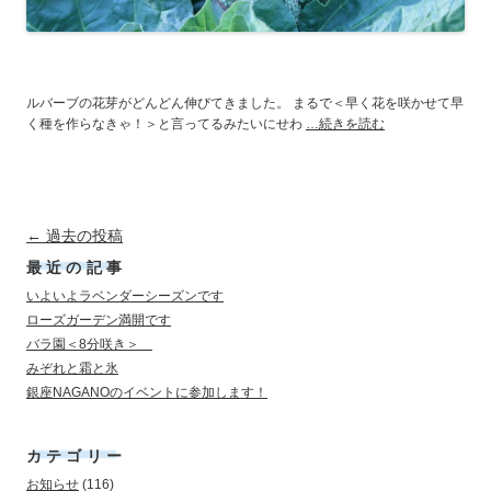
ルバーブの花芽がどんどん伸びてきました。 まるで＜早く花を咲かせて早
く種を作らなきゃ！＞と言ってるみたいにせわ
…続きを読む
投稿ナビゲーション
←
過去の投稿
最近の記事
いよいよラベンダーシーズンです
ローズガーデン満開です
バラ園＜8分咲き＞
みぞれと霜と氷
銀座NAGANOのイベントに参加します！
カテゴリー
お知らせ
(116)