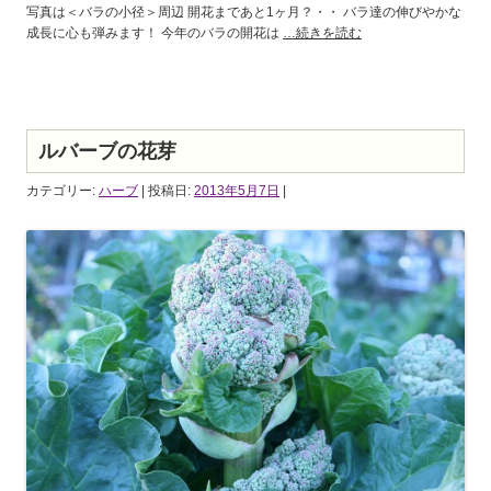
写真は＜バラの小径＞周辺 開花まであと1ヶ月？・・ バラ達の伸びやかな
成長に心も弾みます！ 今年のバラの開花は
…続きを読む
ルバーブの花芽
カテゴリー:
ハーブ
| 投稿日:
2013年5月7日
|