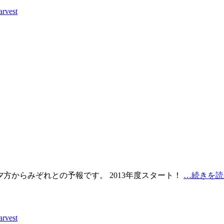
rvest
夕方からみぞれとの予報です。 2013年度スタート！
…続きを読
rvest