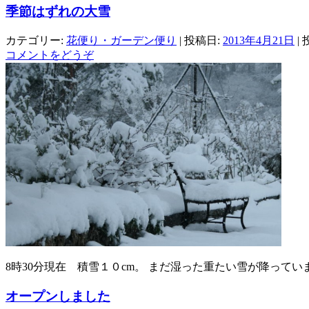
季節はずれの大雪
カテゴリー:
花便り・ガーデン便り
| 投稿日:
2013年4月21日
|
コメントをどうぞ
8時30分現在 積雪１０cm。 まだ湿った重たい雪が降ってい
オープンしました