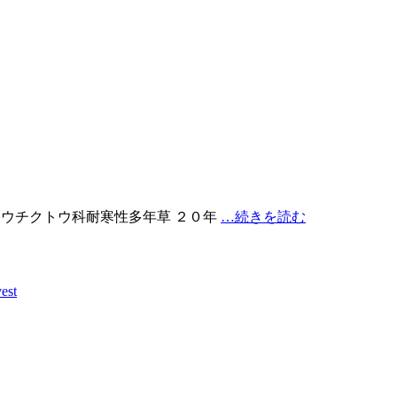
ウ キョウチクトウ科耐寒性多年草 ２０年
…続きを読む
est