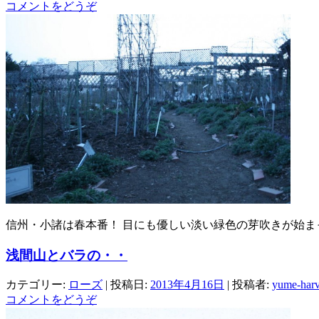
コメントをどうぞ
信州・小諸は春本番！ 目にも優しい淡い緑色の芽吹きが始ま
浅間山とバラの・・
カテゴリー:
ローズ
| 投稿日:
2013年4月16日
|
投稿者:
yume-harv
コメントをどうぞ