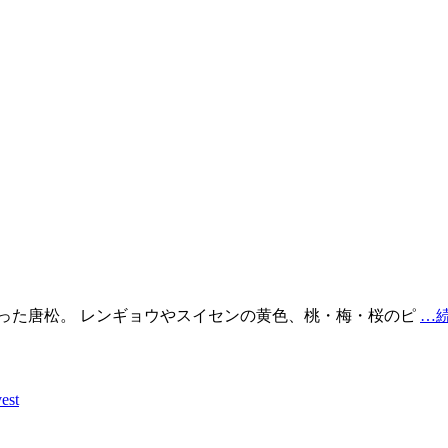
った唐松。 レンギョウやスイセンの黄色、桃・梅・桜のピ
…
est