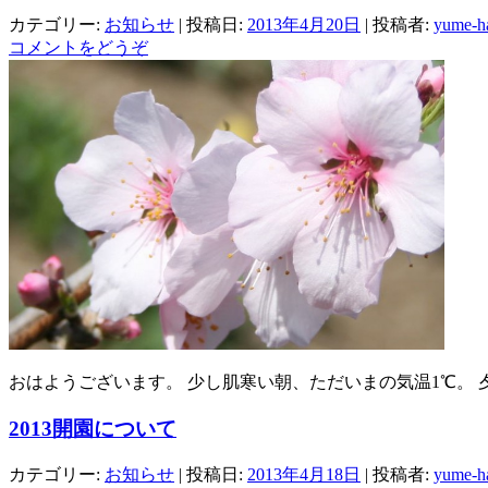
カテゴリー:
お知らせ
| 投稿日:
2013年4月20日
|
投稿者:
yume-ha
コメントをどうぞ
おはようございます。 少し肌寒い朝、ただいまの気温1℃。 
2013開園について
カテゴリー:
お知らせ
| 投稿日:
2013年4月18日
|
投稿者:
yume-ha