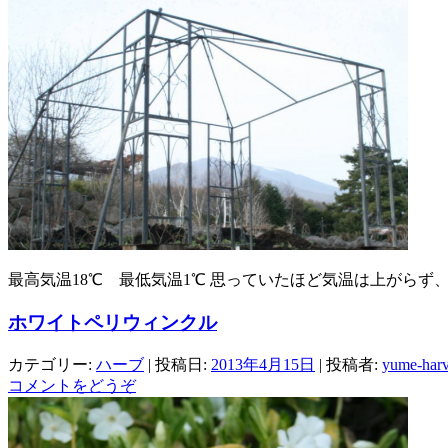
最高気温18℃ 最低気温1℃ 思っていたほど気温は上がらず
ホワイトペリウィンクル
カテゴリー:
ハーブ
| 投稿日:
2013年4月15日
|
投稿者:
yume-harv
コメントをどうぞ