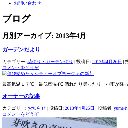
お問い合わせ
ブログ
月別アーカイブ:
2013年4月
ガーデンだより
カテゴリー:
花便り・ガーデン便り
| 投稿日:
2013年4月26日
|
コメントをどうぞ
最高気温１７℃ 最低気温4℃ 晴れたり曇ったり、小雨が降
オーナーの記事
カテゴリー:
お知らせ
| 投稿日:
2013年4月25日
|
投稿者:
yume-ha
コメントをどうぞ