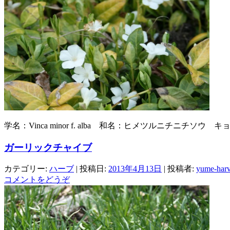
学名：Vinca minor f. alba 和名：ヒメツルニチニチソ
ガーリックチャイブ
カテゴリー:
ハーブ
| 投稿日:
2013年4月13日
|
投稿者:
yume-harv
コメントをどうぞ