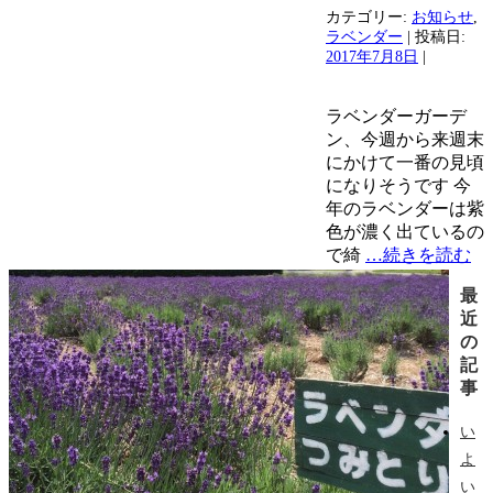
カテゴリー:
お知らせ
,
ラベンダー
| 投稿日:
2017年7月8日
|
ラベンダーガーデ
ン、今週から来週末
にかけて一番の見頃
になりそうです 今
年のラベンダーは紫
色が濃く出ているの
で綺
…続きを読む
最
近
の
記
事
い
よ
い