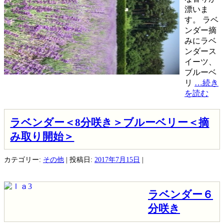
漂いま
す。 ラベ
ンダー摘
みにラベ
ンダース
イーツ、
ブルーベ
リ
…続き
を読む
ラベンダー＜8分咲き＞ブルーベリー＜摘
み取り開始＞
カテゴリー:
その他
| 投稿日:
2017年7月15日
|
ラベンダー６
分咲き