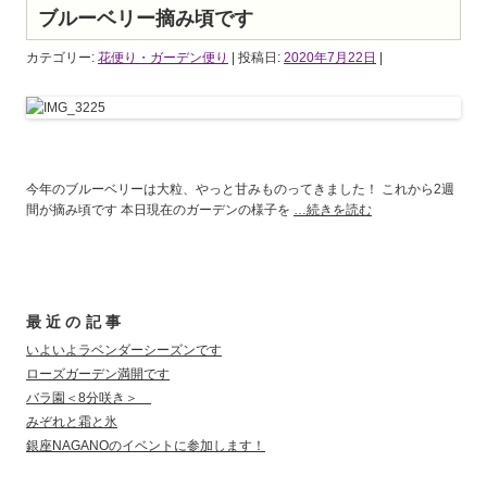
ブルーベリー摘み頃です
カテゴリー:
花便り・ガーデン便り
| 投稿日:
2020年7月22日
|
今年のブルーベリーは大粒、やっと甘みものってきました！ これから2週
間が摘み頃です 本日現在のガーデンの様子を
…続きを読む
最近の記事
いよいよラベンダーシーズンです
ローズガーデン満開です
バラ園＜8分咲き＞
みぞれと霜と氷
銀座NAGANOのイベントに参加します！