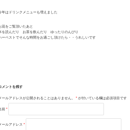
今年はドリンクメニューも増えました
お花をご覧頂いたあと
本を読んだり お茶を飲んだり ゆったりのんびり
ハーベストでそんな時間をお過ごし頂けたら・・うれしいです
コメントを残す
メールアドレスが公開されることはありません。
*
が付いている欄は必須項目です
名前
*
メールアドレス
*