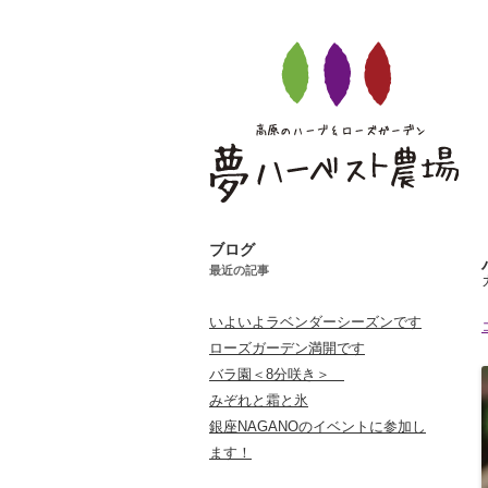
夢ハーベスト農場
ブログ
最近の記事
ブログ
いよいよラベンダーシーズンです
ローズガーデン満開です
バラ園＜8分咲き＞
みぞれと霜と氷
銀座NAGANOのイベントに参加し
ます！