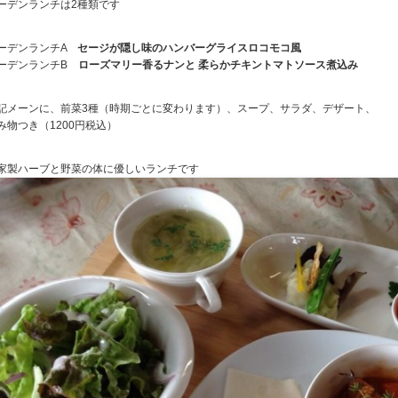
ーデンランチは2種類です
ーデンランチA
セージが隠し味のハンバーグライスロコモコ風
ーデンランチB
ローズマリー香るナンと 柔らかチキントマトソース煮込み
記メーンに、前菜3種（時期ごとに変わります）、スープ、サラダ、デザート、
み物つき（1200円税込）
家製ハーブと野菜の体に優しいランチです