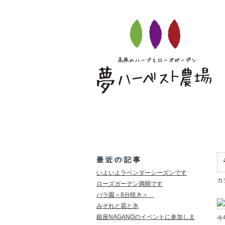
夢ハーベスト農場
ブログ
ブログ
最近の記事
いよいよラベンダーシーズンです
カ
ローズガーデン満開です
バラ園＜8分咲き＞
みぞれと霜と氷
銀座NAGANOのイベントに参加しま
今