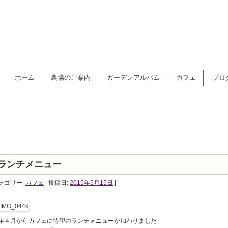
コンテンツへ移動
ホーム
農場のご案内
ガーデンアルバム
カフェ
ブロ
ランチメニュー
テゴリー:
カフェ
| 投稿日:
2015年5月15日
|
年４月からカフェに待望のランチメニューが加わりました