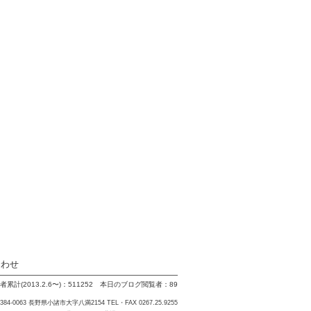
合わせ
累計(2013.2.6〜)：511252 本日のブログ閲覧者：89
84-0063 長野県小諸市大字八満2154 TEL・FAX 0267.25.9255