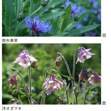
宿
恨矢車草
西
洋オダマキ