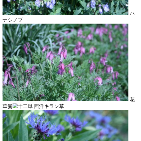
ハ
ナシノブ
花
華鬘
西洋キラン草