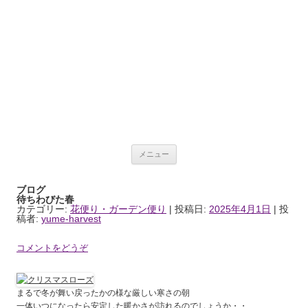
夢ハーベスト農場ブ
コンテンツへ移動
ログ
メニュー
ブログ
待ちわびた春
カテゴリー:
花便り・ガーデン便り
| 投稿日:
2025年4月1日
|
投
稿者:
yume-harvest
コメントをどうぞ
まるで冬が舞い戻ったかの様な厳しい寒さの朝
一体いつになったら安定した暖かさが訪れるのでしょうか・・