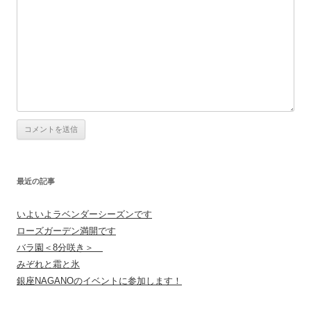
最近の記事
いよいよラベンダーシーズンです
ローズガーデン満開です
バラ園＜8分咲き＞
みぞれと霜と氷
銀座NAGANOのイベントに参加します！