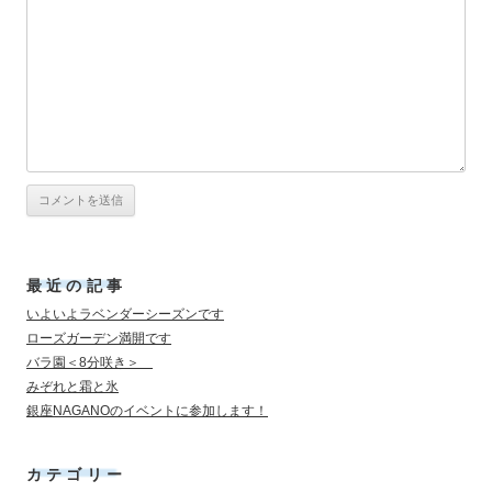
最近の記事
いよいよラベンダーシーズンです
ローズガーデン満開です
バラ園＜8分咲き＞
みぞれと霜と氷
銀座NAGANOのイベントに参加します！
カテゴリー