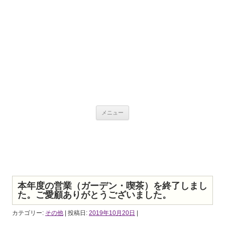
夢ハーベスト農場ブ
コンテンツへ移動
ログ
メニュー
ブログ
本年度の営業（ガーデン・喫茶）を終了しまし
た。ご愛顧ありがとうございました。
カテゴリー:
その他
| 投稿日:
2019年10月20日
|